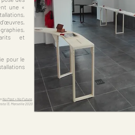
ent une «
llations,
d’œuvres,
graphies,
rits et
ie pour le
tallations
in
No Past = No Future
,
esta 13, Marseille 2020