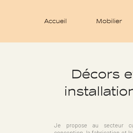
Accueil
Mobilier
Décors e
installatio
Je propose au secteur cul
conception, la fabrication et l