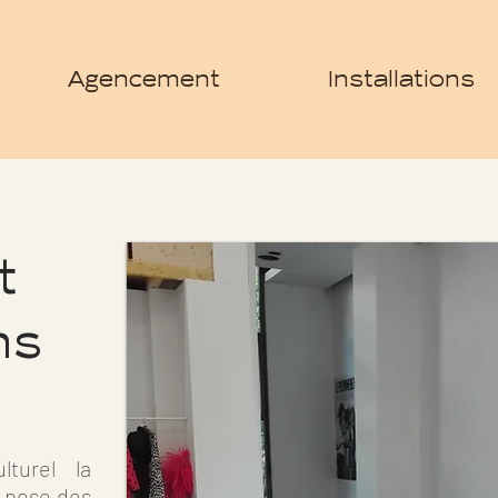
Agencement
Installations
t
ns
turel la
a pose des