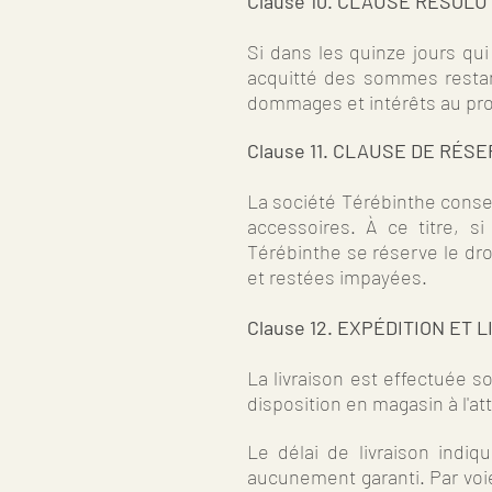
Clause 10. CLAUSE RÉSOLU
Si dans les quinze jours qui
acquitté des sommes restante
dommages et intérêts au prof
Clause 11. CLAUSE DE RÉS
La société Térébinthe conser
accessoires. À ce titre, si 
Térébinthe se réserve le dro
et restées impayées.
Clause 12. EXPÉDITION ET 
La livraison est effectuée so
disposition en magasin à l'at
Le délai de livraison indiq
aucunement garanti. Par voie