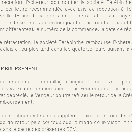
ractation, l’Acheteur doit notifier la société Térébinth
u par lettre recommandée avec avis de réception à Tér
rseille (France), sa décision de rétractation au moy
lonté de se rétracter, en indiquant notamment son identité
 sont différentes), le numéro de la commande, la date de r
de rétractation, la société Térébinthe rembourse l’Achet
délais et au plus tard dans les quatorze jours suivant la 
 REMBOURSEMENT
tournés dans leur emballage d’origine. Ils ne devront pas 
té utilisés. Si une Création parvient au Vendeur endommagé
at déprécié, le Vendeur pourra refuser le retour de la Cré
remboursement.
de rembourser les frais supplémentaires de retour de la/de
 de retour plus coûteux que le mode de livraison initi
ans le cadre des présentes CGV.