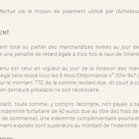
ctué via le moyen de paiement utilisé par l’Acheteur
MENT
t total ou partiel des marchandises livrées au jour de l
 une pénalité de retard égale à trois fois le taux de l'inté
etenu est celui en vigueur au jour de la livraison des m
t légal sera révisé tous les 6 mois (Ordonnance n° 2014-947 
 sur le montant TTC de la somme restant due, et court à 
 en demeure préalable ne soit nécessaire.
tard, toute somme, y compris l’acompte, non payée à sa d
 indemnité forfaitaire de 40 euros due au titre des frais de
ode de commerce). Une indemnité complémentaire pourra être
ement exposés sont supérieurs au montant de l’indemnité fo