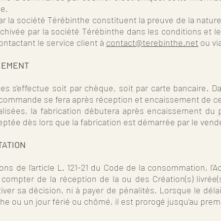
mmande.
 la société Térébinthe constituent la preuve de la nature
hivée par la société Térébinthe dans les conditions et les
ntactant le service client à
contact@terebinthe.net
ou vi
AIEMENT
s'effectue soit par chèque, soit par carte bancaire. Da
a commande se fera après réception et encaissement de cel
alisées, la fabrication débutera après encaissement du
tée dès lors que la fabrication est démarrée par le vend
TATION
s de l’article L. 121-21 du Code de la consommation, l’A
à compter de la réception de la ou des Création(s) livrée(
iver sa décision, ni à payer de pénalités. Lorsque le délai
e ou un jour férié ou chômé, il est prorogé jusqu’au premi