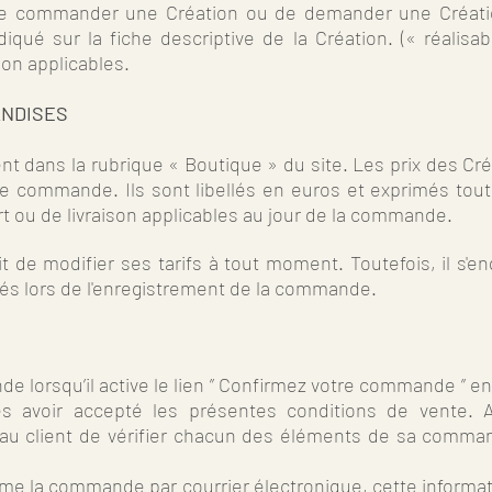
é de commander une Création ou de demander une Créat
ndiqué sur la fiche descriptive de la Création. (« réali
ion applicables.
ANDISES
ent dans la rubrique « Boutique » du site. Les prix des C
de commande. Ils sont libellés en euros et exprimés tout
ort ou de livraison applicables au jour de la commande.
t de modifier ses tarifs à tout moment. Toutefois, il s'en
s lors de l'enregistrement de la commande.
 lorsqu’il active le lien ” Confirmez votre commande ” en 
avoir accepté les présentes conditions de vente. Ava
 client de vérifier chacun des éléments de sa commande
rme la commande par courrier électronique, cette inform