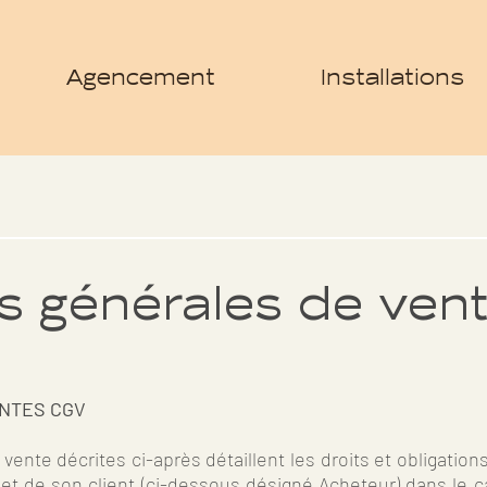
Agencement
Installations
s générales de ven
ENTES CGV
ente décrites ci-après détaillent les droits et obligations
t de son client (ci-dessous désigné Acheteur) dans le ca