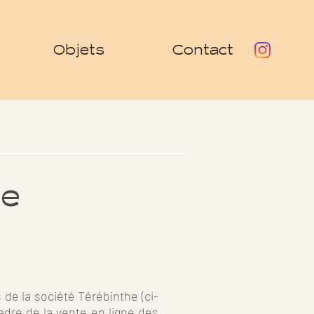
Objets
Contact
te
 de la société Térébinthe (ci-
dre de la vente en ligne des