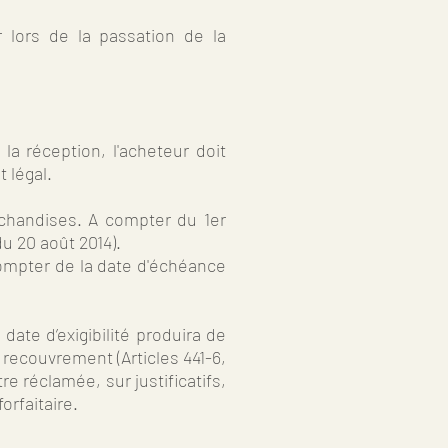
 lors de la passation de la
a réception, l'acheteur doit
rêt légal.
archandises. A compter du 1er
du 20 août 2014).
compter de la date d'échéance
ate d’exigibilité produira de
 recouvrement (Articles 441-6,
 réclamée, sur justificatifs,
rfaitaire.