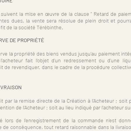
TOIRE
 suivent la mise en œuvre de la clause " Retard de paieme
s dues, la vente sera résolue de plein droit et pourra o
it de la société Térébinthe.
ERVE DE PROPRIÉTÉ
ve la propriété des biens vendus jusqu'au paiement intégra
l'acheteur fait l'objet d'un redressement ou d'une liqui
it de revendiquer, dans le cadre de la procédure collect
LIVRAISON
it par la remise directe de la Création à l'Acheteur ; soit 
tention de l'Acheteur ; soit au lieu indiqué par l'acheteur
ué lors de l'enregistrement de la commande n'est donné q
 de conséquence, tout retard raisonnable dans la livrais