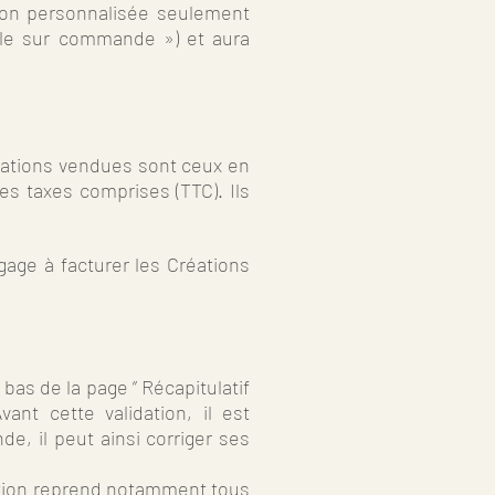
ion personnalisée seulement
sable sur commande ») et aura
réations vendues sont ceux en
es taxes comprises (TTC). Ils
gage à facturer les Créations
bas de la page ” Récapitulatif
nt cette validation, il est
, il peut ainsi corriger ses
ation reprend notamment tous