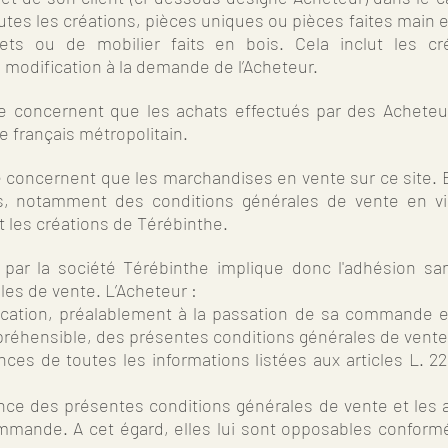
tes les créations, pièces uniques ou pièces faites main en
bjets ou de mobilier faits en bois. Cela inclut les cré
 modification à la demande de l’Acheteur.
e concernent que les achats effectués par des Acheteur
re français métropolitain.
concernent que les marchandises en vente sur ce site. Ell
ns, notamment des conditions générales de vente en v
 les créations de Térébinthe.
 par la société Térébinthe implique donc l'adhésion sa
es de vente. L’Acheteur :
cation, préalablement à la passation de sa commande et
préhensible, des présentes conditions générales de vente
nces de toutes les informations listées aux articles L. 22
ance des présentes conditions générales de vente et les 
mmande. A cet égard, elles lui sont opposables conformé